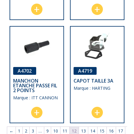
A4702
A4719
MANCHON
CAPOT TAILLE 3A
ETANCHE PASSE FIL
Marque : HARTING
2 POINTS
Marque : ITT CANNON
←
1
2
3
…
9
10
11
12
13
14
15
16
17