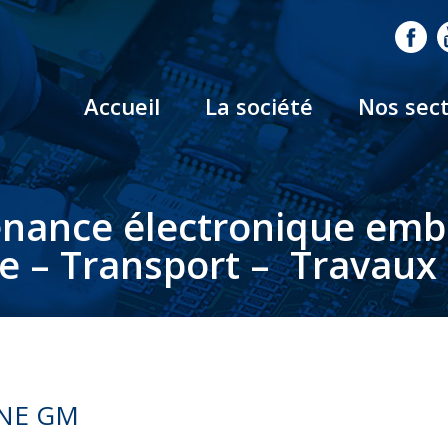
Accueil
La société
Nos sec
nance électronique em
le – Transport – Travaux 
NE GM