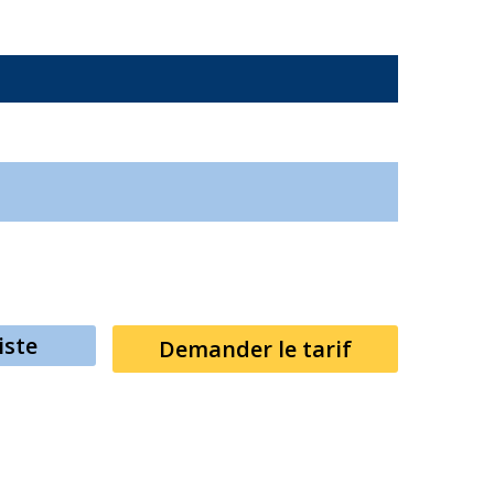
N
iste
Demander le tarif