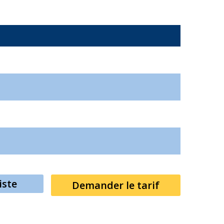
1
iste
Demander le tarif