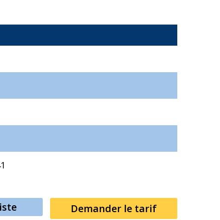
41
iste
Demander le tarif