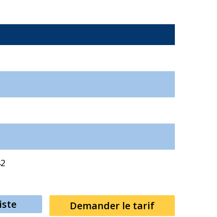
42
iste
Demander le tarif