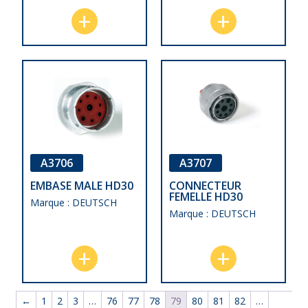
A3706
A3707
EMBASE MALE HD30
CONNECTEUR
FEMELLE HD30
Marque : DEUTSCH
Marque : DEUTSCH
←
1
2
3
…
76
77
78
79
80
81
82
…