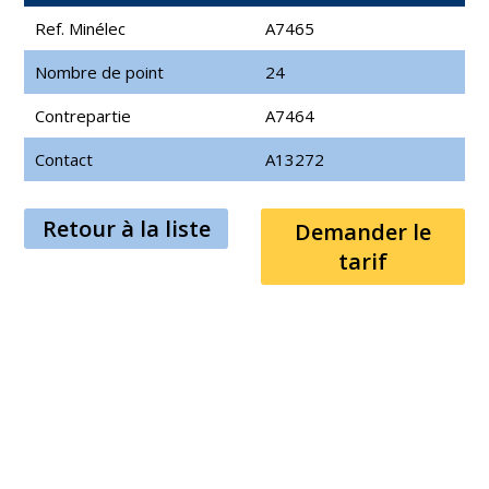
Ref. Minélec
A7465
Nombre de point
24
Contrepartie
A7464
Contact
A13272
Retour à la liste
Demander le
tarif