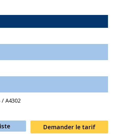
6
/
A4302
iste
Demander le tarif