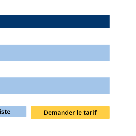
9
iste
Demander le tarif