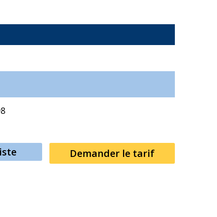
98
iste
Demander le tarif