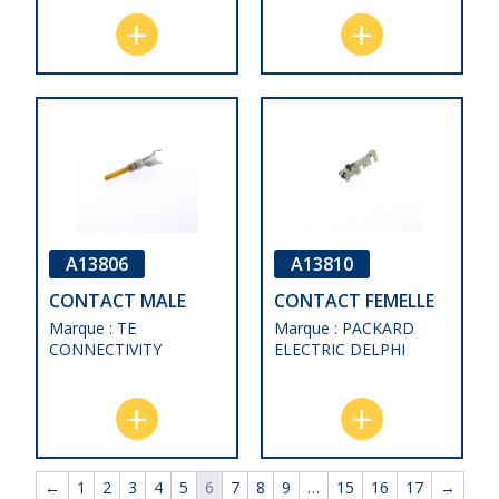
A13806
A13810
CONTACT MALE
CONTACT FEMELLE
Marque : TE
Marque : PACKARD
CONNECTIVITY
ELECTRIC DELPHI
←
1
2
3
4
5
6
7
8
9
…
15
16
17
→